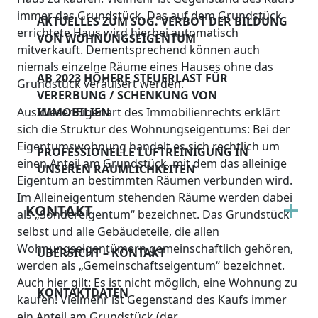
immer das Grundstück. Das auf dem Grundstück
AKTUELLES ZUM SOG. VERBOT DER BILDUNG
errichtete Haus wird hierbei automatisch
VON WOHNUNGSEIGENTUM
mitverkauft. Dementsprechend können auch
niemals einzelne Räume eines Hauses ohne das
AB 2023 HÖHERE STEUERLAST FÜR
Grundstück veräußert werden.
VERERBUNG / SCHENKUNG VON
Aus dieser Eigenart des Immobilienrechts erklärt
IMMOBILIEN
sich die Struktur des Wohnungseigentums: Bei der
Eigentumswohnung handelt es sich rechtlich um
PROFESSIONELLE LUFTREINIGUNG IN
einen Anteil am Grundstück, mit dem das alleinige
UNSEREN RÄUMLICHKEITEN
Eigentum an bestimmten Räumen verbunden wird.
Im Alleineigentum stehenden Räume werden dabei
KONTAKT
als „Sondereigentum“ bezeichnet. Das Grundstück
selbst und alle Gebäudeteile, die allen
Wohnungseigentümern gemeinschaftlich gehören,
ÜBERSICHT – KONTAKT
werden als „Gemeinschaftseigentum“ bezeichnet.
Auch hier gilt: Es ist nicht möglich, eine Wohnung zu
KONTAKTDATEN
kaufen! Vielmehr ist Gegenstand des Kaufs immer
ein Anteil am Grundstück (der