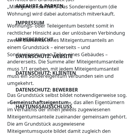
ANFAHRT & PARKEN
„Miteigentumsanteil“). Das Sondereigentum (die
Wohnung) wird dabei automatisch mitverkauft.
IMPRESSUM
Wohnungs- oder Teileigentum besteht somit in
rechtlicher Hinsicht aus der unlösbaren Verbindung
URHEBERRECHT
zweier Elemente: eines Miteigentumsanteils an
einem Grundstück – einerseits – und
Sondereigentum an Teilen eines Gebäudes –
DATENSCHUTZ: WEBSITE
andererseits. Die Summe aller Miteigentumsanteile
muss 1/1 ergeben, mit jedem Miteigentumsanteil
DATENSCHUTZ: KLIENTEN
muss ein Sondereigentum verbunden sein und
umgekehrt.
DATENSCHUTZ: BEWERBER
Das Grundstück selbst bildet notwendigerweise sog.
»
Gemeinschaftseigentum
«, das allen Eigentümern
HAFTUNGSAUSSCHLUSS
im Verhältnis der ihnen jeweils zugewiesenen
Miteigentumsanteile zueinander gemeinsam gehört.
Die am Grundstück ausgewiesene
Miteigentumsquote bildet damit zugleich den