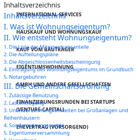
Bewerber
Inhaltsverzeichnis
von
Ehevertrag (vorsorg
AKTUELLES
Wohnungseigentum
Inhaltsverzeichnis
INTERNATIONAL SERVICES
Haftungsausschluss
Scheidungsvereinba
I. Was ist Wohnungseigentum?
Ab 2023 höhere
KONTAKT
HAUSKAUF UND WOHNUNGSKAUF
II. Wie entsteht Wohnungseigentum?
Steuerlast für
Vermögensnachfolg
Vererbung /
1. Die Liste der Miteigentumsanteile
KAUF VOM BAUTRÄGER
Erbschaft abwickeln
2. Die Aufteilungspläne
Schenkung von
3. Die Abgeschlossenheitsbescheinigung
Immobilien
EIGENTUMSWOHNUNG
Vorsorge &
4. Eintragung des Wohnungseigentums im Grundbuch
Patientenverfügung
5. Notargebühren
Professionelle
III. Die Gemeinschaftsordnung
GMBH UND ANDERE GESELLSCHAFTEN
Luftreinigung in
Asset Protection /
1. Zulässige Benutzung
unseren
Vermögenssschutz
FINANZIERUNGSRUNDEN BEI STARTUPS
2. Lastentragung
Räumlichkeiten
(VENTURE-CAPITAL)
3. Unterabrechnungseinheiten bei Großanlagen und
Reihenhäusern
4. Sondernutzungsrechte
EHEVERTRAG (VORSORGEND)
5. Eigentümerversammlung