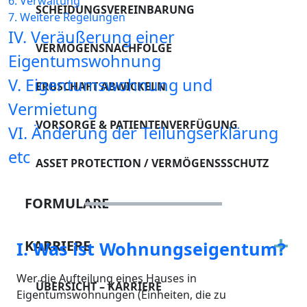
6. Verwaltung
SCHEIDUNGSVEREINBARUNG
7. Weitere Regelungen
IV. Veräußerung einer
VERMÖGENSNACHFOLGE
Eigentumswohnung
V. Eigentumswohnung und
ERBSCHAFT ABWICKELN
Vermietung
VORSORGE & PATIENTENVERFÜGUNG
VI. Änderung der Teilungserklärung
etc
ASSET PROTECTION / VERMÖGENSSSCHUTZ
FORMULARE
KARRIERE
I. Was ist Wohnungseigentum?
Wer die Aufteilung eines Hauses in
ÜBERSICHT – KARRIERE
Eigentumswohnungen (Einheiten, die zu