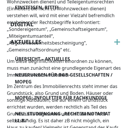
Wohnzwecken dienen) und Teileigentumsrechten
EINSTEIGEN, BITTE!
(Einheiten, die nicht zu Wohnzwecken dienen)
verstehen will, wird mit einer Vielzahl befremdlich
erscheinender Rechtsbegriffe konfrontiert:
DIGITAL
„Sondereigentum“, „Gemeinschaftseigentum“,
„Miteigentumsanteil“,
AKTUELLES
„Abgeschlossenheitsbescheinigung“,
„Gemeinschaftsordnung“ etc.
ÜBERSICHT – AKTUELLES
Um diese Begrifflichkeiten einordnen zu können,
muss man zunächst eine grundlegende Eigenart des
Immobilienrechts verstehen:
NEUERUNGEN FÜR BGB-GESELLSCHAFTEN /
MOPEG
Im Zentrum des Immobilienrechts steht immer das
Grundstück, also Grund und Boden. Häuser oder
MOPEG: INFOLETTER FÜR FACHKUNDIGE
sonstige Aufbauten, die auf einem Grundstück
errichtet wurden, werden rechtlich als Teil des
Grundstücks angesehen und sind daher nicht
NEU: STUDIENGANG „RECHT IM NOTARIAT
selbstständig. Es ist daher zB nicht möglich, ein
LL.B.“
Haus zu kaufen! Vielmehr ist Gegenstand des Kaufs