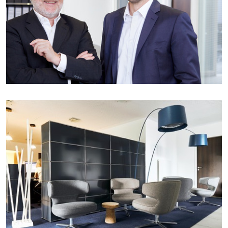
EINSTEIGEN, BITTE!
DIGITAL
AKTUELLES
ÜBERSICHT – AKTUELLES
NEUERUNGEN FÜR BGB-GESELLSCHAFTEN /
MOPEG
MOPEG: INFOLETTER FÜR FACHKUNDIGE
NEU: STUDIENGANG „RECHT IM NOTARIAT
LL.B.“