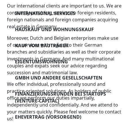
Bewerber
von
Our international clients are important to us. We are
Ehevertrag (vorsorg
AKTUELLES
Wohnungseigentum
constantly providing services to foreign residents,
INTERNATIONAL SERVICES
Haftungsausschluss
foreign nationals and foreign companies acquiring
Scheidungsvereinba
Ab 2023 höhere
real estate in Germany.
KONTAKT
HAUSKAUF UND WOHNUNGSKAUF
Steuerlast für
Vermögensnachfolg
Moreover, Dutch and Belgian enterprises make use
Vererbung /
of our services with regard to their German
KAUF VOM BAUTRÄGER
Erbschaft abwickeln
Schenkung von
branches and subsidiaries as well as their corporate
investments in Germany. And many multinational
Immobilien
EIGENTUMSWOHNUNG
Vorsorge &
couples and expats seek our advice regarding
Patientenverfügung
succession and matrimonial law.
Professionelle
GMBH UND ANDERE GESELLSCHAFTEN
Luftreinigung in
Asset Protection /
We offer individual, professionally sound and
unseren
practice-oriented solutions. As holders of public
Vermögenssschutz
FINANZIERUNGSRUNDEN BEI STARTUPS
office we perform our duties impartially,
Räumlichkeiten
(VENTURE-CAPITAL)
independently und confidentially. And we attend to
your matters quickly. Please feel welcome to contact
EHEVERTRAG (VORSORGEND)
us!