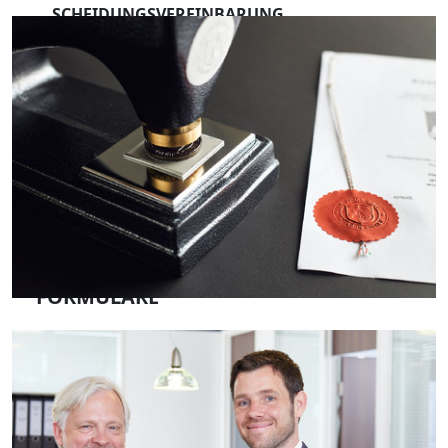
SCHEIDUNGSVEREINBARUNG
VERMÖGENSNACHFOLGE
ERBSCHAFT ABWICKELN
VORSORGE & PATIENTENVERFÜGUNG
ASSET PROTECTION / VERMÖGENSSSCHUTZ
FORMULARE
KARRIERE
ÜBERSICHT – KARRIERE