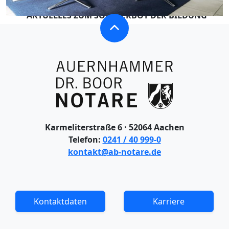
AKTUELLES ZUM SOG. VERBOT DER BILDUNG
VON WOHNUNGSEIGENTUM
AB 2023 HÖHERE STEUERLAST FÜR
VERERBUNG / SCHENKUNG VON
IMMOBILIEN
PROFESSIONELLE LUFTREINIGUNG IN
UNSEREN RÄUMLICHKEITEN
Karmeliterstraße 6 · 52064 Aachen
Telefon:
0241 / 40 999-0
KONTAKT
kontakt@ab-notare.de
ÜBERSICHT – KONTAKT
Kontaktdaten
Karriere
KONTAKTDATEN