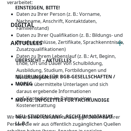
verarbeitet:
EINSTEIGEN, BITTE!
Daten zu Ihrer Person (z. B.: Vorname,
Nachname, Anschrift, Kontaktdaten,
DIGITAL
Familienstand)
Daten zu Ihrer Qualifikation (z. B.: Bildungs- und
AKTUELLES
Berufsabschlüsse, Zertifikate, Sprachkenntnisse,
Zusatzqualifikationen)
Daten zu Ihrem Lebenslauf (z. B.: Art, Beginn,
ÜBERSICHT – AKTUELLES
Ende, Ort und Dauer von Schulbildung,
Ausbildung, Studium, Fortbildungen und
NEUERUNGEN FÜR BGB-GESELLSCHAFTEN /
Berufstätigkeiten)
MOPEG
weitere übermittelte Unterlagen und sich
daraus ergebende Informationen
ggf. Kontodaten im Rahmen einer
MOPEG: INFOLETTER FÜR FACHKUNDIGE
Kostenerstattung
NEU: STUDIENGANG „RECHT IM NOTARIAT
Wir verarbeiten darüber hinaus ggf. Daten zu Ihrer
LL.B.“
Person, die wir aus öffentlich zugänglichen Quellen