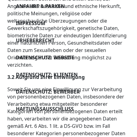
Angaben über rassische und ethnische Herkunft,
ANFAHRT & PARKEN
politische Meinungen, religiöse oder
weltanschauliche Überzeugungen oder die
IMPRESSUM
Gewerkschaftszugehörigkeit, genetische Daten,
biometrische Daten zur eindeutigen Identifizierung
URHEBERRECHT
einer natürlichen Person, Gesundheitsdaten oder
Daten zum Sexualleben oder der sexuellen
Orientierung in der Bewerbung möglichst zu
DATENSCHUTZ: WEBSITE
verzichten.
DATENSCHUTZ: KLIENTEN
3.2 Aufgrund Ihrer Einwilligung
Soweit Sie uns eine Einwilligung zur Verarbeitung
DATENSCHUTZ: BEWERBER
von personenbezogenen Daten, insbesondere der
Verarbeitung etwa mitgeteilter besonderer
HAFTUNGSAUSSCHLUSS
Kategorien von personenbezogenen Daten erteilt
haben, verarbeiten wir die angegebenen Daten
gemäß Art. 6 Abs. 1 lit. a DS-GVO bzw. im Fall
besonderer Kategorien personenbezogener Daten