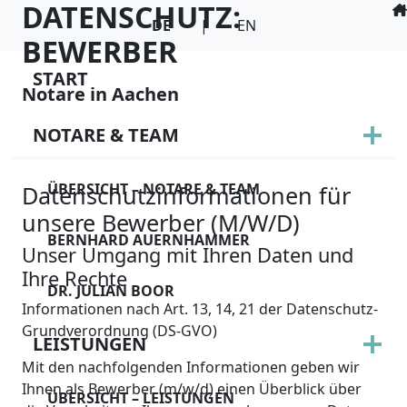
DATENSCHUTZ:
DE
|
EN
Übersicht – Notare
Übersicht – Leistun
Übersicht –
Übersicht – Kontakt
BEWERBER
& Team
Aktuelles
International Service
Kontaktdaten
START
START
Notare in Aachen
Bernhard
Neuerungen für
Hauskauf und
Anfahrt & Parken
Auernhammer
BGB-Gesellschaften
NOTARE & TEAM
Wohnungskauf
NOTARE & TEAM
/ MoPeG
Impressum
Dr. Julian Boor
Kauf vom Bauträger
ÜBERSICHT – NOTARE & TEAM
Datenschutzinformationen für
MoPeG: Infoletter
Urheberrecht
LEISTUNGEN
unsere Bewerber (M/W/D)
für Fachkundige
Eigentumswohnung
BERNHARD AUERNHAMMER
Datenschutz:
Unser Umgang mit Ihren Daten und
FORMULARE
Neu: Studiengang
GmbH und andere
Website
Ihre Rechte
DR. JULIAN BOOR
„Recht im Notariat
Gesellschaften
Informationen nach Art. 13, 14, 21 der Datenschutz-
Datenschutz:
LL.B.“
KARRIERE
Grundverordnung (DS-GVO)
Finanzierungsrunden
Klienten
LEISTUNGEN
Aktuelles zum sog.
Startups (Venture-
Mit den nachfolgenden Informationen geben wir
Datenschutz:
DIGITAL
Ihnen als Bewerber (m/w/d) einen Überblick über
Verbot der Bildung
Capital)
ÜBERSICHT – LEISTUNGEN