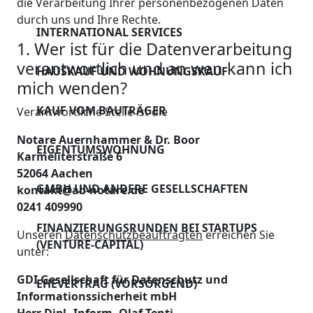
Bewerber
die Verarbeitung Ihrer personenbezogenen Daten
von
durch uns und Ihre Rechte.
Ehevertrag (vorsorg
AKTUELLES
Wohnungseigentum
INTERNATIONAL SERVICES
Haftungsausschluss
1. Wer ist für die Datenverarbeitung
Scheidungsvereinba
Ab 2023 höhere
verantwortlich und an wen kann ich
KONTAKT
HAUSKAUF UND WOHNUNGSKAUF
Steuerlast für
mich wenden?
Vermögensnachfolg
Vererbung /
KAUF VOM BAUTRÄGER
Verantwortliche Stelle ist die
Erbschaft abwickeln
Schenkung von
Notare Auernhammer & Dr. Boor
Immobilien
EIGENTUMSWOHNUNG
Vorsorge &
Karmeliterstraße 6
Patientenverfügung
52064 Aachen
Professionelle
GMBH UND ANDERE GESELLSCHAFTEN
kontakt@ab-notare.de
Luftreinigung in
Asset Protection /
0241 409990
unseren
Vermögenssschutz
FINANZIERUNGSRUNDEN BEI STARTUPS
Unseren
Datenschutzbeauftragten
erreichen Sie
Räumlichkeiten
(VENTURE-CAPITAL)
unter:
GDI Gesellschaft für Datenschutz und
EHEVERTRAG (VORSORGEND)
Informationssicherheit mbH