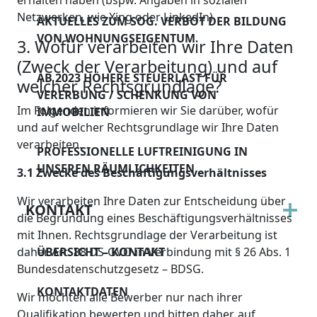
erhalten haben (bspw. Angaben in sozialen
Netzwerken, wie Xing oder LinkedIn).
AKTUELLES ZUM SOG. VERBOT DER BILDUNG
VON WOHNUNGSEIGENTUM
3. Wofür verarbeiten wir Ihre Daten
(Zweck der Verarbeitung) und auf
AB 2023 HÖHERE STEUERLAST FÜR
welcher Rechtsgrundlage?
VERERBUNG / SCHENKUNG VON
Im Folgenden informieren wir Sie darüber, wofür
IMMOBILIEN
und auf welcher Rechtsgrundlage wir Ihre Daten
verarbeiten.
PROFESSIONELLE LUFTREINIGUNG IN
UNSEREN RÄUMLICHKEITEN
3.1 Zwecke des Beschäftigungsverhältnisses
Wir verarbeiten Ihre Daten zur Entscheidung über
KONTAKT
die Begründung eines Beschäftigungsverhältnisses
mit Ihnen. Rechtsgrundlage der Verarbeitung ist
daher Art. 88 DS-GVO in Verbindung mit § 26 Abs. 1
ÜBERSICHT – KONTAKT
Bundesdatenschutzgesetz – BDSG.
KONTAKTDATEN
Wir möchten alle Bewerber nur nach ihrer
Qualifikation bewerten und bitten daher, auf