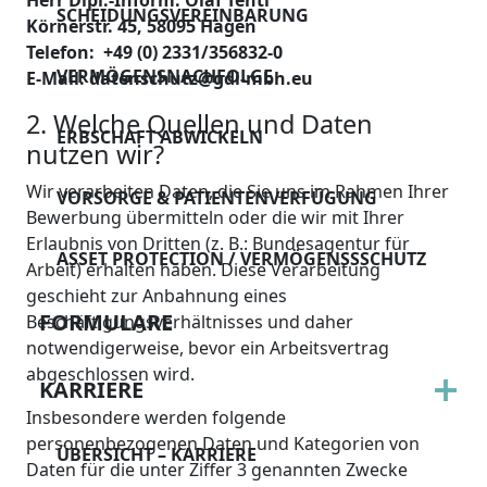
Herr Dipl.-Inform. Olaf Tenti
SCHEIDUNGSVEREINBARUNG
Körnerstr. 45, 58095 Hagen
Telefon: +49 (0) 2331/356832-0
VERMÖGENSNACHFOLGE
E-Mail: datenschutz@gdi-mbh.eu
2. Welche Quellen und Daten
ERBSCHAFT ABWICKELN
nutzen wir?
Wir verarbeiten Daten, die Sie uns im Rahmen Ihrer
VORSORGE & PATIENTENVERFÜGUNG
Bewerbung übermitteln oder die wir mit Ihrer
Erlaubnis von Dritten (z. B.: Bundesagentur für
ASSET PROTECTION / VERMÖGENSSSCHUTZ
Arbeit) erhalten haben. Diese Verarbeitung
geschieht zur Anbahnung eines
FORMULARE
Beschäftigungsverhältnisses und daher
notwendigerweise, bevor ein Arbeitsvertrag
abgeschlossen wird.
KARRIERE
Insbesondere werden folgende
personenbezogenen Daten und Kategorien von
ÜBERSICHT – KARRIERE
Daten für die unter Ziffer 3 genannten Zwecke