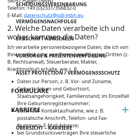
58097 Hagen (NRW)
SCHEIDUNGSVEREINBARUNG
Telefon: +49 (0)2331/356832-0
E-Mail:
datenschutz@gdi-mbh.eu
VERMÖGENSNACHFOLGE
2. Welche Daten verarbeite ich und
woher kommen die Daten?
ERBSCHAFT ABWICKELN
Ich verarbeite personenbezogene Daten, die ich von
Ihnen selbst oder von Ihnen beauftragten Dritten (z.
VORSORGE & PATIENTENVERFÜGUNG
B. Rechtsanwalt, Steuerberater, Makler,
Kreditinstitut) erhalte, wie z. B.
ASSET PROTECTION / VERMÖGENSSSCHUTZ
Daten zur Person, z. B. Vor- und Zuname,
Geburtsdatum und Geburtsort,
FORMULARE
Staatsangehörigkeit, Familienstand; im Einzelfall
Ihre Geburtenregisternummer;
KARRIERE
Daten zur Kontaktaufnahme, wie z. B.
postalische Anschrift, Telefon- und Fax-
Nummern, E-Mail-Adresse;
ÜBERSICHT – KARRIERE
bei Grundstücksverträgen Ihre steuerliche