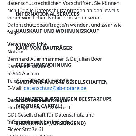
Bewerber
datenschutzrechtlichen Vorschriften. Sie können
von
Ehevertrag (vorsorg
sich für alle Datenschutzanfragen an den jeweils
AKTUELLES
Wohnungseigentum
INTERNATIONAL SERVICES
Haftungsausschluss
verantwortlichen Notar oder an unseren
Scheidungsvereinba
Datenschutzbeauftragte/n wenden, und zwar wie
Ab 2023 höhere
KONTAKT
HAUSKAUF UND WOHNUNGSKAUF
folgt:
Steuerlast für
Vermögensnachfolg
Verantwortliche
Vererbung /
KAUF VOM BAUTRÄGER
Erbschaft abwickeln
Notare
Schenkung von
Bernhard Auernhammer & Dr. Julian Boor
Immobilien
EIGENTUMSWOHNUNG
Vorsorge &
Karmeliterstraße 6
52964 Aachen
Patientenverfügung
Professionelle
Telefon: +49 (0)241 / 40999-0
GMBH UND ANDERE GESELLSCHAFTEN
Luftreinigung in
E-Mail:
datenschutz@ab-notare.de
Asset Protection /
unseren
Vermögenssschutz
FINANZIERUNGSRUNDEN BEI STARTUPS
Datenschutzbeauftragter
Räumlichkeiten
(VENTURE-CAPITAL)
Herr Dipl.-Inform. Olaf Tenti
GDI Gesellschaft für Datenschutz und
Informationssicherheit mbH
EHEVERTRAG (VORSORGEND)
Fleyer Straße 61