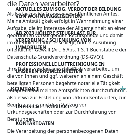
die Daten verarbeitet?
AKTUELLES ZUM SOG. VERBOT DER BILDUNG
Als Notar bin ich Träger eines öffentlichen Amtes.
VON WOHNUNGSEIGENTUM
Meine Amtstätigkeit erfolgt in Wahrnehmung einer
Aufgabe, die im Interesse der Allgemeinheit an einer
AB 2023 HÖHERE STEUERLAST FÜR
geordneten vorsorgenden Rechtspflege und damit
VERERBUNG / SCHENKUNG VON
im öffentlichen Interesse liegt, und in Ausübung
IMMOBILIEN
öffentlicher Gewalt (Art. 6 Abs. 1 S. 1 Buchstabe e der
Datenschutz-Grundverordnung (DS-GVO)).
PROFESSIONELLE LUFTREINIGUNG IN
Ihre Daten werden ausschließlich verarbeitet, um
UNSEREN RÄUMLICHKEITEN
die von Ihnen und ggf. weiteren an einem Geschäft
beteiligten Personen begehrte notarielle Tätigkeit
KONTAKT
entsprechend meinen Amtspflichten durchzuführen,
also etwa zur Erstellung von Urkundsentwürfen, zur
Beurkundung und dem Vollzug von
ÜBERSICHT – KONTAKT
Urkundsgeschäften oder zur Durchführung von
Beratungen.
KONTAKTDATEN
Die Verarbeitung der personenbezogenen Daten