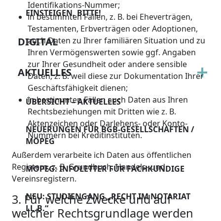
Identifikations-Nummer;
EINSTEIGEN, BITTE!
in bestimmten Fällen, z. B. bei Eheverträgen,
Testamenten, Erbverträgen oder Adoptionen,
DIGITAL
auch Daten zu Ihrer familiären Situation und zu
Ihren Vermögenswerten sowie ggf. Angaben
zur Ihrer Gesundheit oder andere sensible
AKTUELLES
Daten, z. B. weil diese zur Dokumentation Ihrer
Geschäftsfähigkeit dienen;
in bestimmten Fällen auch Daten aus Ihren
ÜBERSICHT – AKTUELLES
Rechtsbeziehungen mit Dritten wie z. B.
Aktenzeichen oder Darlehens- oder Konto-
NEUERUNGEN FÜR BGB-GESELLSCHAFTEN /
Nummern bei Kreditinstituten.
MOPEG
Außerdem verarbeite ich Daten aus öffentlichen
Registern, z. B. Grundbuch, Handels- und
MOPEG: INFOLETTER FÜR FACHKUNDIGE
Vereinsregistern.
NEU: STUDIENGANG „RECHT IM NOTARIAT
3. Für welche Zwecke und auf
LL.B.“
welcher Rechtsgrundlage werden