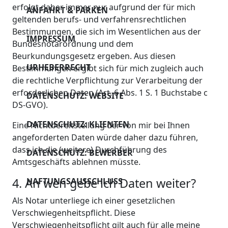
erfolgt daher immer nur aufgrund der für mich
ANFAHRT & PARKEN
geltenden berufs- und verfahrensrechtlichen
Bestimmungen, die sich im Wesentlichen aus der
IMPRESSUM
Bundesnotarordnung und dem
Beurkundungsgesetz ergeben. Aus diesen
URHEBERRECHT
Bestimmungen ergibt sich für mich zugleich auch
die rechtliche Verpflichtung zur Verarbeitung der
erforderlichen Daten (Art. 6 Abs. 1 S. 1 Buchstabe c
DATENSCHUTZ: WEBSITE
DS-GVO).
DATENSCHUTZ: KLIENTEN
Eine Nichtbereitstellung der von mir bei Ihnen
angeforderten Daten würde daher dazu führen,
dass ich die (weitere) Durchführung des
DATENSCHUTZ: BEWERBER
Amtsgeschäfts ablehnen müsste.
4. An wen gebe ich Daten weiter?
HAFTUNGSAUSSCHLUSS
Als Notar unterliege ich einer gesetzlichen
Verschwiegenheitspflicht. Diese
Verschwiegenheitspflicht gilt auch für alle meine