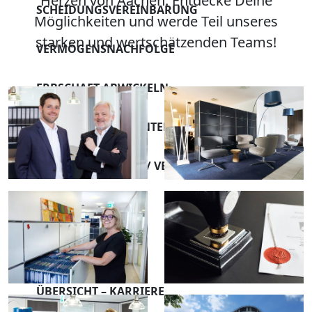
Herzen von Aachen. Entdecke Deine
SCHEIDUNGSVEREINBARUNG
Möglichkeiten und werde Teil unseres
starken und wertschätzenden Teams!
VERMÖGENSNACHFOLGE
ERBSCHAFT ABWICKELN
VORSORGE & PATIENTENVERFÜGUNG
ASSET PROTECTION / VERMÖGENSSSCHUTZ
FORMULARE
KARRIERE
ÜBERSICHT – KARRIERE