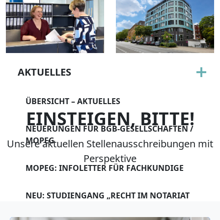
EINSTEIGEN, BITTE!
DIGITAL
AKTUELLES
ÜBERSICHT – AKTUELLES
EINSTEIGEN, BITTE!
NEUERUNGEN FÜR BGB-GESELLSCHAFTEN /
MOPEG
Unsere aktuellen Stellenausschreibungen mit
Perspektive
MOPEG: INFOLETTER FÜR FACHKUNDIGE
NEU: STUDIENGANG „RECHT IM NOTARIAT
LL.B.“