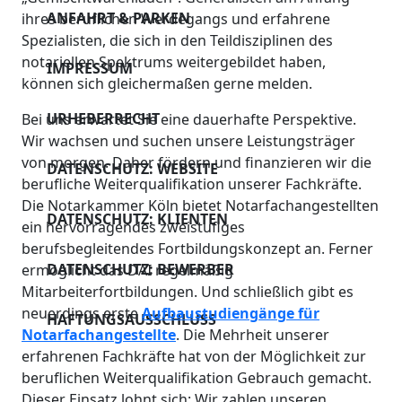
ANFAHRT & PARKEN
ihres beruflichen Werdegangs und erfahrene
Spezialisten, die sich in den Teildisziplinen des
notariellen Spektrums weitergebildet haben,
IMPRESSUM
können sich gleichermaßen gerne melden.
URHEBERRECHT
Bei uns erwartet Sie eine dauerhafte Perspektive.
Wir wachsen und suchen unsere Leistungsträger
von morgen. Daher fördern und finanzieren wir die
DATENSCHUTZ: WEBSITE
berufliche Weiterqualifikation unserer Fachkräfte.
Die Notarkammer Köln bietet Notarfachangestellten
DATENSCHUTZ: KLIENTEN
ein hervorragendes zweistufiges
berufsbegleitendes Fortbildungskonzept an. Ferner
DATENSCHUTZ: BEWERBER
ermöglicht das DAI regelmäßig
Mitarbeiterfortbildungen. Und schließlich gibt es
neuerdings erste
Aufbaustudiengänge für
HAFTUNGSAUSSCHLUSS
Notarfachangestellte
. Die Mehrheit unserer
erfahrenen Fachkräfte hat von der Möglichkeit zur
beruflichen Weiterqualifikation Gebrauch gemacht.
Dieser Einsatz lohnt sich: Wir zahlen unseren