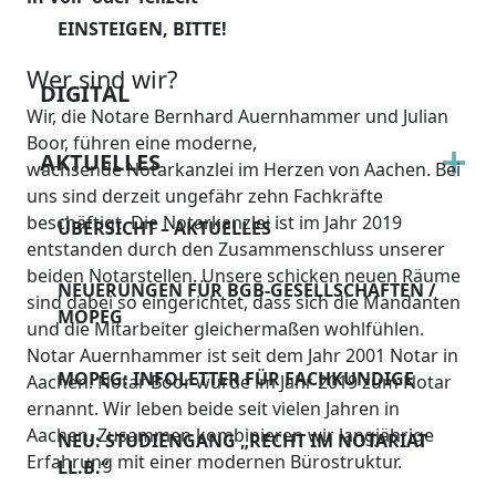
EINSTEIGEN, BITTE!
Wer sind wir?
DIGITAL
Wir, die Notare Bernhard Auernhammer und Julian
Boor, führen eine moderne,
AKTUELLES
wachsende Notarkanzlei im Herzen von Aachen. Bei
uns sind derzeit ungefähr zehn Fachkräfte
beschäftigt. Die Notarkanzlei ist im Jahr 2019
ÜBERSICHT – AKTUELLES
entstanden durch den Zusammenschluss unserer
beiden Notarstellen. Unsere schicken neuen Räume
NEUERUNGEN FÜR BGB-GESELLSCHAFTEN /
sind dabei so eingerichtet, dass sich die Mandanten
MOPEG
und die Mitarbeiter gleichermaßen wohlfühlen.
Notar Auernhammer ist seit dem Jahr 2001 Notar in
MOPEG: INFOLETTER FÜR FACHKUNDIGE
Aachen. Notar Boor wurde im Jahr 2019 zum Notar
ernannt. Wir leben beide seit vielen Jahren in
Aachen. Zusammen kombinieren wir langjährige
NEU: STUDIENGANG „RECHT IM NOTARIAT
Erfahrung mit einer modernen Bürostruktur.
LL.B.“