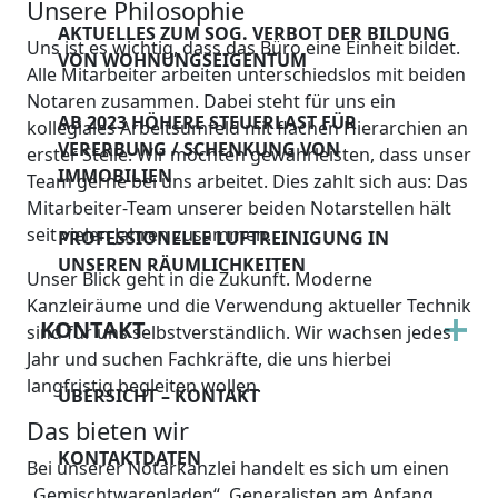
Unsere Philosophie
AKTUELLES ZUM SOG. VERBOT DER BILDUNG
Uns ist es wichtig, dass das Büro eine Einheit bildet.
VON WOHNUNGSEIGENTUM
Alle Mitarbeiter arbeiten unterschiedslos mit beiden
Notaren zusammen. Dabei steht für uns ein
AB 2023 HÖHERE STEUERLAST FÜR
kollegiales Arbeitsumfeld mit flachen Hierarchien an
VERERBUNG / SCHENKUNG VON
erster Stelle. Wir möchten gewährleisten, dass unser
IMMOBILIEN
Team gerne bei uns arbeitet. Dies zahlt sich aus: Das
Mitarbeiter-Team unserer beiden Notarstellen hält
seit vielen Jahren zusammen.
PROFESSIONELLE LUFTREINIGUNG IN
UNSEREN RÄUMLICHKEITEN
Unser Blick geht in die Zukunft. Moderne
Kanzleiräume und die Verwendung aktueller Technik
KONTAKT
sind für uns selbstverständlich. Wir wachsen jedes
Jahr und suchen Fachkräfte, die uns hierbei
langfristig begleiten wollen.
ÜBERSICHT – KONTAKT
Das bieten wir
KONTAKTDATEN
Bei unserer Notarkanzlei handelt es sich um einen
„Gemischtwarenladen“. Generalisten am Anfang